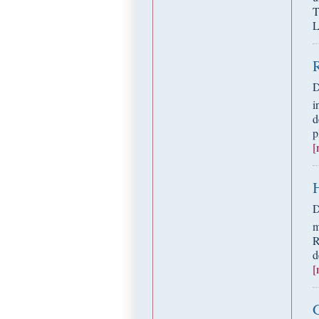
T
D
i
d
p
[
D
m
R
d
[