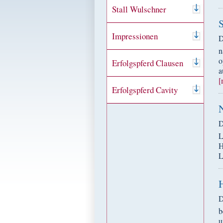
Stall Wulschner
Impressionen
D
n
o
Erfolgspferd Clausen
a
[
Erfolgspferd Cavity
D
L
H
L
D
b
u