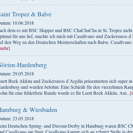
Saint Tropez & Balve
atum: 10.06.2018
ach dem es mit BSC Skipper und BSC ChaChaCha in St. Tropez nicht
ptimal für uns lief, machte ich mich mit Casallvano und Zuckersuess d´
uf den Weg zu den Deutschen Meisterschaften nach Balve. Casallvano ha
mehr]
Nörten-Hardenberg
atum: 29.05.2018
uett Beek Akkita und Zuckersuess d´Argilla präsentierten sich super in
ardenberg und wurden belohnt. Eine Schleife für den vierzehnten Ran
ohn für eine fehlerfreie Runde wurde es für Luett Beek Akkita. Am...
[
Hamburg & Wiesbaden
atum: 23.05.2018
eim Deutschen Spring- und Dressur-Derby in Hamburg waren BSC 
nd Casallvano am Start. Casallvano konnte sich an zehnter Stelle in d