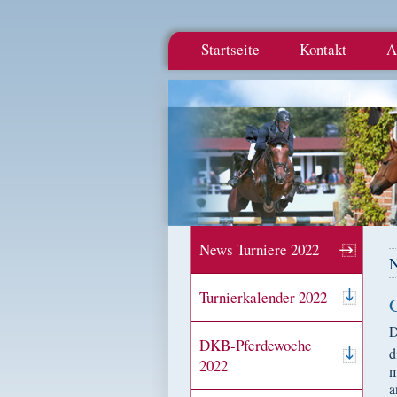
Startseite
Kontakt
A
News Turniere 2022
N
Turnierkalender 2022
D
DKB-Pferdewoche
d
2022
m
a