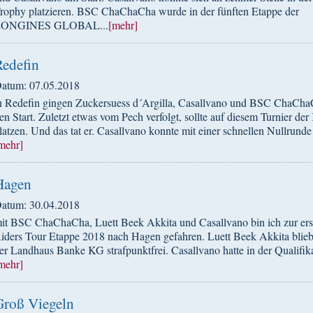
rophy platzieren. BSC ChaChaCha wurde in der fünften Etappe der
LONGINES GLOBAL...
[mehr]
Redefin
atum: 07.05.2018
n Redefin gingen Zuckersuess d´Argilla, Casallvano und BSC ChaCha
en Start. Zuletzt etwas vom Pech verfolgt, sollte auf diesem Turnier de
latzen. Und das tat er. Casallvano konnte mit einer schnellen Nullrunde 
mehr]
Hagen
atum: 30.04.2018
it BSC ChaChaCha, Luett Beek Akkita und Casallvano bin ich zur e
iders Tour Etappe 2018 nach Hagen gefahren. Luett Beek Akkita blieb
er Landhaus Banke KG strafpunktfrei. Casallvano hatte in der Qualifika
mehr]
Groß Viegeln