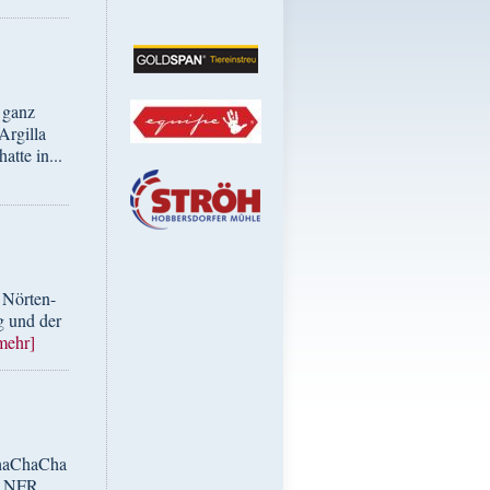
 ganz
Argilla
tte in...
 Nörten-
g und der
mehr]
ChaChaCha
er NFR