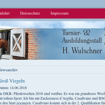
nfahrt
Datenschutz
Impressum
ewsarchiv
Groß Viegeln
atum: 14.06.2018
ie DKB- Pferdewochen 2018 sind vorüber. Es war ein grandioses Woc
it tollem Sport. Ich bin mit Zuckersuess d´Argilla, Casallvano und BS
n den Start gegangen. Casallvano konnte sich in der 2. Qualifikation für