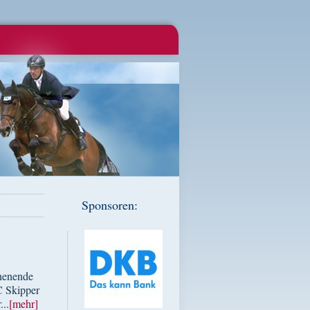
Sponsoren:
henende
C Skipper
...
[mehr]