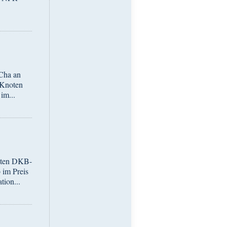
Cha an
r Knoten
im...
rsten DKB-
 im Preis
tion...