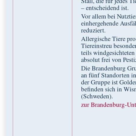
Stall, die für jedes 
– entscheidend ist.
Vor allem bei Nutzti
einhergehende Ausfä
reduziert.
Allergische Tiere p
Tiereinstreu besonder
teils windgesichtete
absolut frei von Pest
Die Brandenburg Gru
an fünf Standorten i
der Gruppe ist Golde
befinden sich in Wis
(Schweden).
zur Brandenburg-Un