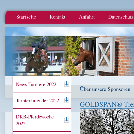
Startseite
Kontakt
Anfahrt
Datenschutz
News Turniere 2022
Über unsere Sponsoren
Turnierkalender 2022
GOLDSPAN® Tierei
DKB-Pferdewoche
2022